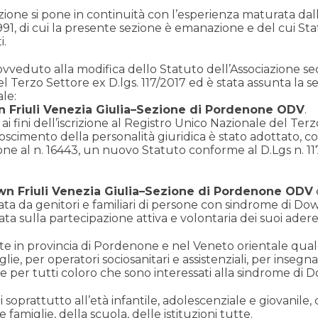
ciazione si pone in continuità con l’esperienza maturata d
1991, di cui la presente sezione è emanazione e del cui St
i.
provveduto alla modifica dello Statuto dell’Associazione s
del Terzo Settore ex D.lgs. 117/2017 ed è stata assunta la
le:
 Friuli Venezia Giulia–Sezione di Pordenone ODV
.
ai fini dell’iscrizione al Registro Unico Nazionale del Te
oscimento della personalità giuridica è stato adottato, co
ne al n. 16443, un nuovo Statuto conforme al D.Lgs n. 11
wn Friuli Venezia Giulia–Sezione di Pordenone ODV
ata da genitori e familiari di persone con sindrome di Down
sata sulla partecipazione attiva e volontaria dei suoi adere
e in provincia di Pordenone e nel Veneto orientale qual
ie, per operatori sociosanitari e assistenziali, per insegnan
e per tutti coloro che sono interessati alla sindrome di 
i soprattutto all’età infantile, adolescenziale e giovanile, 
famiglie, della scuola, delle istituzioni tutte.