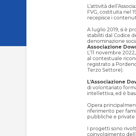
L’attività dell’Asso
FVG, costituita nel 
recepisce i contenut
A luglio 2019, si è 
stabiliti dal Codice 
denominazione socia
Associazione Down
L’11 novembre 2022, 
al contestuale ricon
registrato a Pordeno
Terzo Settore).
L’Associazione Do
di volontariato form
intellettiva, ed è ba
Opera principalment
riferimento per famigl
pubbliche e private 
I progetti sono rivolt
coinvolgimento delle 