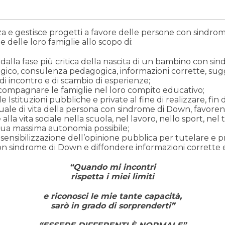
zza e gestisce progetti a favore delle persone con sindr
a e delle loro famiglie allo scopo di:
e dalla fase più critica della nascita di un bambino con s
ogico, consulenza pedagogica, informazioni corrette, su
i di incontro e di scambio di esperienze;
compagnare le famiglie nel loro compito educativo;
e Istituzioni pubbliche e private al fine di realizzare, fin 
uale di vita della persona con sindrome di Down, favoren
alla vita sociale nella scuola, nel lavoro, nello sport, nel 
 sua massima autonomia possibile;
i sensibilizzazione dell’opinione pubblica per tutelare e p
on sindrome di Down e diffondere informazioni corrette 
“Quando mi incontri
rispetta i miei limiti
e riconosci le mie tante capacità,
sarò in grado di sorprenderti”