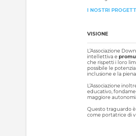
I NOSTRI PROGETT
VISIONE
L’Associazione Dow
intellettiva e
promu
che rispetti i loro li
possibile le potenzia
inclusione e la piena
L’Associazione inoltr
educativo, fondamen
maggiore autonomia 
Questo traguardo è r
come portatrice di va