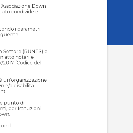
all’Associazione Down
atuto condivide e
econdo i parametri
 seguente
rzo Settore (RUNTS) e
n atto notarile
7/2017 (Codice del
è un’organizzazione
 e/o disabilità
nti.
e punto di
ti, per Istituzioni
Down.
con il