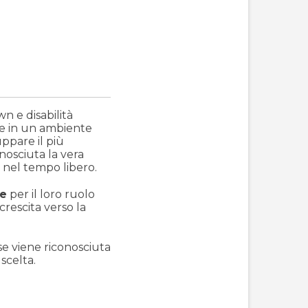
n e disabilità
ere in un ambiente
uppare il più
onosciuta la vera
e nel tempo libero.
ie
per il loro ruolo
rescita verso la
se viene riconosciuta
 scelta.