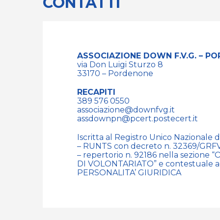
CONTATTI
ASSOCIAZIONE DOWN F.V.G. – P
via Don Luigi Sturzo 8
33170 – Pordenone
RECAPITI
389 576 0550
associazione@downfvg.it
assdownpn@pcert.postecert.it
Iscritta al Registro Unico Nazionale 
– RUNTS con decreto n. 32369/GRFV
– repertorio n. 92186 nella sezion
DI VOLONTARIATO” e contestuale ac
PERSONALITA’ GIURIDICA