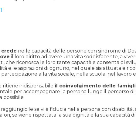
I
n
crede
nelle capacità delle persone con sindrome di Dow
ove
il loro diritto ad avere una vita soddisfacente, a viv
miti, che riconosca le loro tante capacità e consenta di svil
lità e le aspirazioni di ognuno, nel quale sia attuata e ric
 partecipazione alla vita sociale, nella scuola, nel lavoro 
e ritiene indispensabile
il coinvolgimento delle famigl
tale per accompagnare la persona lungo il percorso di c
possibile.
aggiungibile se vi è fiducia nella persona con disabilità, 
lori, se viene rispettata la sua dignità e la sua capacità di