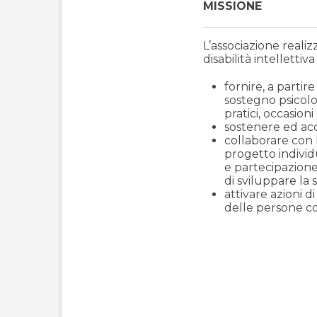
MISSIONE
L’associazione reali
disabilità intellettiv
fornire, a partir
sostegno psicol
pratici, occasion
sostenere ed ac
collaborare con l
progetto individ
e partecipazione 
di sviluppare la
attivare azioni d
delle persone c